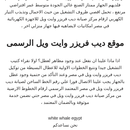
فلديهم الجهاز ممتاز الصنع عالي الجودة متوسط عمر افتراضي
مرتفع ، تحمل اقصي ظروف التشغيل من حيث الاحمال وتذبذب التيار
الكهربي ارقام مركز صيانة ديب فريزر وايت ويل للاجهزة الكهربائية
في مصر امكانيات لايضاهيه فيها جهاز منزلي اخر ،
موقع ديب فريزر وايت ويل الرسمى
اذا ماذا علينا ان نفعل عند وجود مظاهر لعطل؟ اولا نقراء كتيب
التشغيل جيدا ونتبع الخطوات الاولية للاعطال البسيطة من توكيل
ديب فريزر وايت ويل في مصر وعند التأكد من حتمية وجود عطل
بالجهاز يجب علينا الاتصال فورا علي رقم الخط الساخن لصيانة ديب
فريزر وايت ويل في مصر المعتمد الرسمي ارقام الخطوط الارضية
من مركز صيانة ديب فريزر وايت ويل في مصر حتي نضمن خدمة
موثوقة وبالضمان المعتمد ،
white whale egypt
نحن نساعدكم