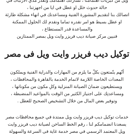
ويل من كبريات اهتمامنا ، نشاركك اهتمامك ونقدر مدي الارتباك في
حالة حدوث خلل او عطل في ايا من اجهزتنا ،
اتصالك بنا لتقديم المشورة الفنية ومساعدتك في انهاء مشكلة طارئة
او عطل بسيط هو امر نقدره تماما ونقدم لك الحلول الممكنة
والمساعدة قدر المستطاع ،
فنيين مركز صيانة ديب فريزر وايت ويل بمصر الممتازين
توكيل ديب فريزر وايت ويل فى مصر
أنّهم يتّمتعون بكلّ ما يلزم من المهارات والدراية الفنية ويملكون
المعدات الخاصة اللازمة لاتمام الخدمة بالقاهرة والمحافظات ،
ويستطيعون ضمانَ الصيانة المنزلية وكلِ مكون من مكوناتها ،
ومساعدتِك على اجتياز الكثير من الوقت بالمواعيد المنضبطة ،
وتوفير بعض المال من خلال التشخيص الصحيح للعطل .
خدمات توكيل ديب فريزر وايت ويل ممتدة في جميع محافظات مصر
يسعدنا انضمامكم لنا ، رقم الخط الساخن لصيانة ديب فريزر وايت
ويل المعتمد الرسمي في مصر خدمة غاية فى السرعة والسهولة